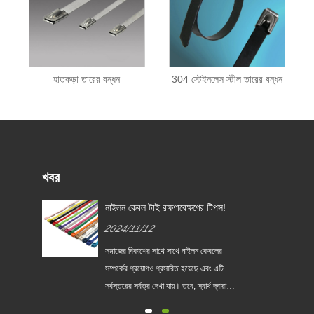
হাতকড়া তারের বন্ধন
304 স্টেইনলেস স্টীল তারের বন্ধন
খবর
নাইলন কেবল টাই রক্ষণাবেক্ষণের টিপস!
2024/11/12
সমাজের বিকাশের সাথে সাথে নাইলন কেবলের
ে
সম্পর্কের প্রয়োগও প্রসারিত হয়েছে এবং এটি
একটি
সর্বস্তরের সর্বত্র দেখা যায়। তবে, স্বার্থ দ্বারা
্ধন
চালিত, এর পণ্যগুলির গুণমানও আলাদা। কীভাবে ভাল