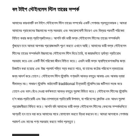
বল টাইপ স্টেইনলেস স্টিল তারের সম্পর্ক
আমাদের কারখানাটি বল টাইপ স্টেইনলেস স্টিল তারের সম্পর্কের একটি পেশাদার প্রস্তুতকারক। আমরা
আমাদের গ্রাহকদের উচ্চমানের পণ্য সরবরাহ এবং সময়োপযোগী বিতরণ এবং বিক্রয় পরবর্তী পরিষেবা
নিশ্চিত করার জন্য প্রতিশ্রুতিবদ্ধ। আপনি যদি ভারী শুল্ক স্টেইনলেস স্টিলের তারের সম্পর্কগুলি
খুঁজছেন তবে আমরা আপনার প্রয়োজনগুলি পূরণ করতে এখানে আছি। আমাদের ভারী শুল্ক স্টেইনলেস
স্টিলের তারের সম্পর্কগুলি উচ্চমানের স্টেইনলেস স্টিল দিয়ে তৈরি, যা জারাগুলিতে দুর্দান্ত প্রতিরোধ
সরবরাহ করে এবং একটি দীর্ঘ পরিষেবা জীবন নিশ্চিত করে। এগুলি ভারী শুল্ক অ্যাপ্লিকেশনগুলির জন্য
ডিজাইন করা হয়েছে এবং উচ্চ প্রসার্য শক্তি সহ্য করতে পারে, যা তাদের কঠোর পরিবেশে ব্যবহারের
জন্য আদর্শ করে তোলে। স্টেইনলেস স্টিল স্ট্র্যাপিং পণ্যগুলি আবদ্ধ বস্তুর আকার এবং আকার দ্বারা
সীমাবদ্ধ নয়। সাধারণ স্ট্র্যাপিং কাঠামোটি traditional তিহ্যবাহী স্ট্র্যাপিংয়ের জটিলতা সহজ করে
তোলে এবং ভাল বেঁধে দেওয়া কর্মক্ষমতা আবদ্ধ বস্তুর সুরক্ষা নিশ্চিত করে। স্টেইনলেস স্টিলের স্ট্র্যাপিং
হ'ল জারা-প্রতিরোধী এবং উচ্চ-তাপমাত্রা প্রতিরোধী উপাদান, যা পরিবেশের নান্দনিক এবং আগুন সুরক্ষা
প্রয়োজনীয়তা নিশ্চিত করে। আপনি যদি আমাদের ভারী শুল্ক স্টেইনলেস স্টিলের কেবলের সম্পর্কগুলিতে
আগ্রহী হন তবে দয়া করে আমাদের সাথে যোগাযোগ করতে দ্বিধা করবেন না। আমরা আপনাকে পেশাদার
পরামর্শ এবং মানের পণ্য সরবরাহ করতে সর্বদা প্রস্তুত।