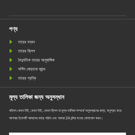
র
মানের চয়ন করবেন এখনও গ্রাহকদের তীক্ষ্ণ চোখ
প্রয়োজন। এখানে আপনার জন্য কয়েকটি টিপস দেওয়া
হয়েছে, আমি আশা করি এটি আপনাকে স......
পণ্য
তারের বন্ধন
তারের ক্লিপ
বৈদ্যুতিক তারের আনুষাঙ্গিক
সর্পিল মোড়ানো ব্যান্ড
তারের গ্রন্থি
মূল্য তালিকা জন্য অনুসন্ধান
নাইলন কেবল টাই, কেবল টাই, কেবল ক্লিপ বা মূল্য তালিকা সম্পর্কে অনুসন্ধানের জন্য, অনুগ্রহ করে
আপনার ইমেলটি আমাদের কাছে পাঠান এবং আমরা 24 ঘন্টার মধ্যে যোগাযোগ করব।