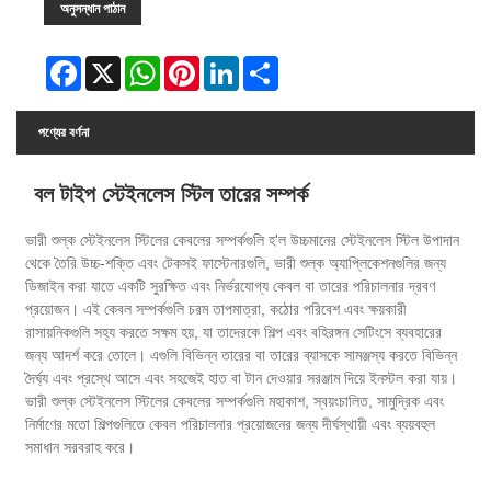
অনুসন্ধান পাঠান
Facebook
X
WhatsApp
Pinterest
LinkedIn
Share
পণ্যের বর্ণনা
বল টাইপ স্টেইনলেস স্টিল তারের সম্পর্ক
ভারী শুল্ক স্টেইনলেস স্টিলের কেবলের সম্পর্কগুলি হ'ল উচ্চমানের স্টেইনলেস স্টিল উপাদান
থেকে তৈরি উচ্চ-শক্তি এবং টেকসই ফাস্টেনারগুলি, ভারী শুল্ক অ্যাপ্লিকেশনগুলির জন্য
ডিজাইন করা যাতে একটি সুরক্ষিত এবং নির্ভরযোগ্য কেবল বা তারের পরিচালনার দ্রবণ
প্রয়োজন। এই কেবল সম্পর্কগুলি চরম তাপমাত্রা, কঠোর পরিবেশ এবং ক্ষয়কারী
রাসায়নিকগুলি সহ্য করতে সক্ষম হয়, যা তাদেরকে শিল্প এবং বহিরঙ্গন সেটিংসে ব্যবহারের
জন্য আদর্শ করে তোলে। এগুলি বিভিন্ন তারের বা তারের ব্যাসকে সামঞ্জস্য করতে বিভিন্ন
দৈর্ঘ্য এবং প্রস্থে আসে এবং সহজেই হাত বা টান দেওয়ার সরঞ্জাম দিয়ে ইনস্টল করা যায়।
ভারী শুল্ক স্টেইনলেস স্টিলের কেবলের সম্পর্কগুলি মহাকাশ, স্বয়ংচালিত, সামুদ্রিক এবং
নির্মাণের মতো শিল্পগুলিতে কেবল পরিচালনার প্রয়োজনের জন্য দীর্ঘস্থায়ী এবং ব্যয়বহুল
সমাধান সরবরাহ করে।