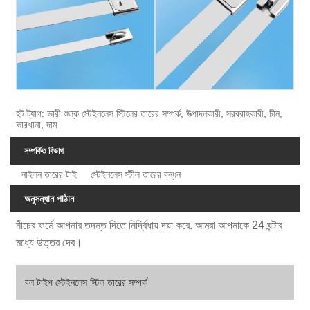
হট ট্যাগ: ভারী শুল্ক স্টেইনলেস স্টিলের তারের সম্পর্ক, উত্পাদনকারী, সরবরাহকারী, চীন,
কারখানা, দাম
সম্পর্কিত বিভাগ
নাইলন তারের টাই
স্টেইনলেস স্টীল তারের বন্ধন
অনুসন্ধান পাঠান
নীচের ফর্মে আপনার তদন্ত দিতে নির্দ্বিধায় দয়া করে. আমরা আপনাকে 24 ঘন্টার
মধ্যে উত্তর দেব।