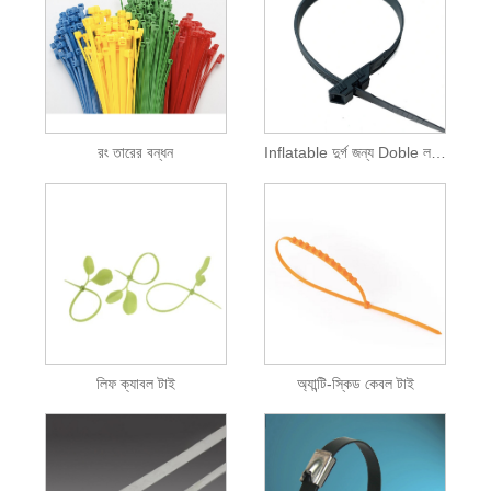
রং তারের বন্ধন
Inflatable দুর্গ জন্য Doble লক তারের টাই
লিফ ক্যাবল টাই
অ্যান্টি-স্কিড কেবল টাই