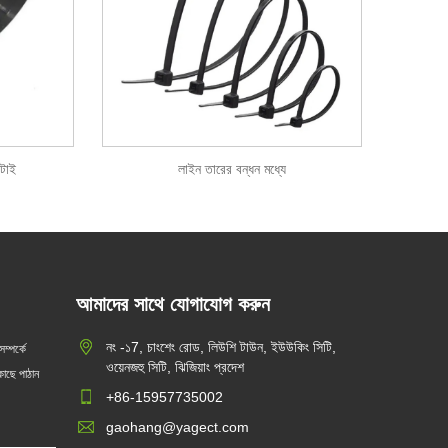
 টাই
লাইন তারের বন্ধন মধ্যে
আমাদের সাথে যোগাযোগ করুন
ি ব্যবহার
নং -১7, চাংশেং রোড, লিউশি টাউন, ইউউকিং সিটি,
নাইলন কেবল টাই রক্ষণাবেক্ষণের টিপস!
ম্পর্কে
ওয়েনজহু সিটি, ঝিজিয়াং প্রদেশ
াছে পাঠান
2024/11/12
+86-15957735002
ং সুরক্ষা
সমাজের বিকাশের সাথে সাথে নাইলন কেবলের
gaohang@yagect.com
 জন্য সবচেয়ে
সম্পর্কের প্রয়োগও প্রসারিত হয়েছে এবং এটি