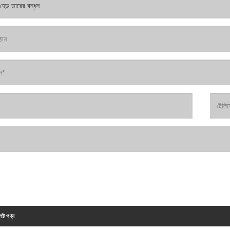
িষ্ট পণ্য