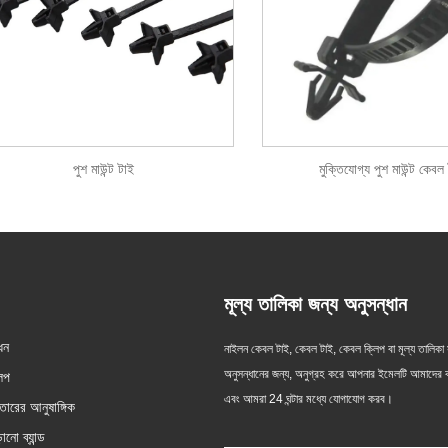
পুশ মাউন্ট টাই
মুক্তিযোগ্য পুশ মাউন্ট কেবল
মূল্য তালিকা জন্য অনুসন্ধান
ধন
নাইলন কেবল টাই রক্ষণাবেক্ষণের টিপস!
কীভাবে তারে তারের সম্পর্কগুল
নাইলন কেবল টাই, কেবল টাই, কেবল ক্লিপ বা মূল্য তালিকা স
করবেন?
অনুসন্ধানের জন্য, অনুগ্রহ করে আপনার ইমেলটি আমাদের ক
িপ
2024/11/12
2024/12/24
এবং আমরা 24 ঘন্টার মধ্যে যোগাযোগ করব।
 তারের আনুষাঙ্গিক
সমাজের বিকাশের সাথে সাথে নাইলন কেবলের
বৈদ্যুতিক কাজের ক্ষেত্রে, সংস্থা এব
সম্পর্কের প্রয়োগও প্রসারিত হয়েছে এবং এটি
গুরুত্বপূর্ণ। এই লক্ষ্যগুলি অর্জনের
ানো ব্যান্ড