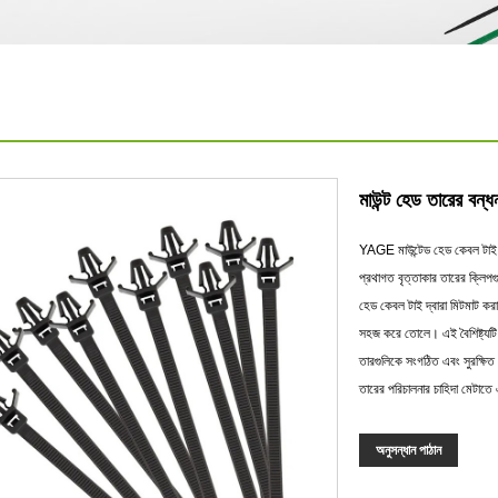
মাউন্ট হেড তারের বন্ধ
YAGE মাউন্টেড হেড কেবল টাই, চী
প্রথাগত বৃত্তাকার তারের ক্লিপগু
হেড কেবল টাই দ্বারা মিটমাট করা হ
সহজ করে তোলে। এই বৈশিষ্ট্যটি এ
তারগুলিকে সংগঠিত এবং সুরক্ষিত
তারের পরিচালনার চাহিদা মেটাতে
অনুসন্ধান পাঠান