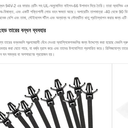
ন্ধন 94V-2 এর ফায়ার রেটিং সহ UL-অনুমোদিত নাইলন-66 উপাদান দিয়ে তৈরি। তারা অ্যাসিড এবং ক্ষ
অ-বিষাক্ত, এবং একটি শক্তিশালী লোড বহন ক্ষমতা আছে। অপারেটিং তাপমাত্রা -40 থেকে 90 ডিগ্রি সেলস
 অনেক বেশি এবং তামা, স্টেইনলেস স্টীল এবং অন্যান্য অ লৌহঘটিত ধাতু প্রতিস্থাপন করার জন্য এট
 হেড তারের বন্ধন ব্যবহার
গ্য তারের বন্ধনগুলি স্বল্পমেয়াদী বেঁধে দেওয়া অ্যাপ্লিকেশনগুলির জন্য উদ্দেশ্যে করা হয়েছে যেগুল
ব্যবহার করা যেতে পারে, যা বর্জ্য হ্রাস করে এবং তাদের উপযোগিতা প্রসারিত করে। রিলিজযোগ্য তারের বন
ঘন ঘন সমন্বয় বা অপসারণের প্রয়োজন হয়।