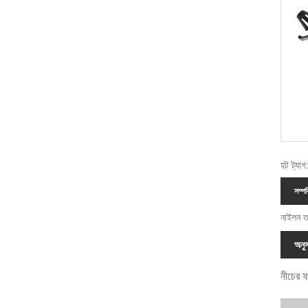
হট ট্যাগ
সম্পর
নাইলন ত
অনুস
নীচের ফ