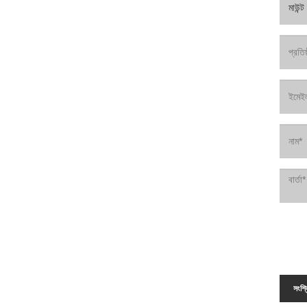
সংশ্ল