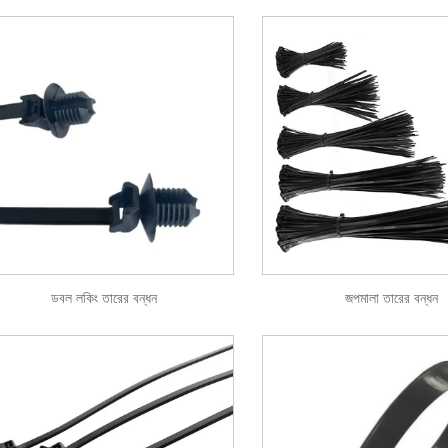
ডবল লকিং তারের বন্ধন
জপমালা তারের বন্ধন