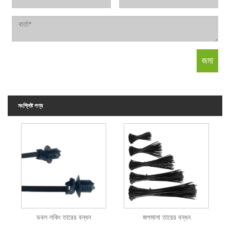
সংশ্লিষ্ট পণ্য
ডবল লকিং তারের বন্ধন
জপমালা তারের বন্ধন