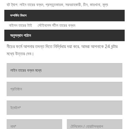
হট ট্যাগ: লাইন তারের বন্ধন, প্রস্তুতকারক, সরবরাহকারী, চীন, কারখানা, মূল্য
সম্পর্কিত বিভাগ
নাইলন তারের টাই
স্টেইনলেস স্টীল তারের বন্ধন
অনুসন্ধান পাঠান
নীচের ফর্মে আপনার তদন্ত দিতে নির্দ্বিধায় দয়া করে. আমরা আপনাকে 24 ঘন্টার
মধ্যে উত্তর দেব।