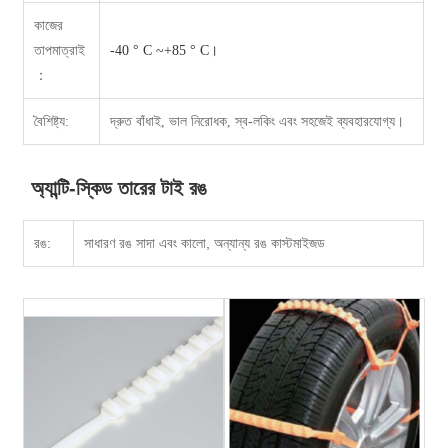
কাজের
তাপমাত্রা
ই
-40 ° C ~+85 ° C।
：
বৈশিষ্ট্য:
দ্রুত বাঁধাই, ভাল নিরোধক, স্ব-লকিং এবং সহজেই ব্যবহারযোগ্য।
অ্যান্টি-স্কিড তারের টাই রঙ
রঙ:
সাধারণ রঙ সাদা এবং কালো, অন্যান্য রঙ কাস্টমাইজড