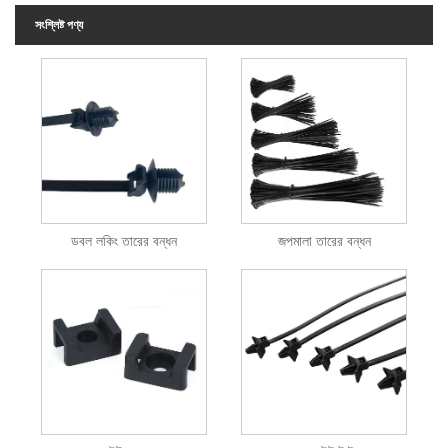
সংশ্লিষ্ট পণ্য
ডবল লকিং তারের বন্ধন
জপমালা তারের বন্ধন