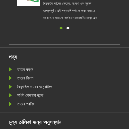
বৈদ্যুতিক কাজের ক্ষেত্রে, সংস্থা এবং সুরক্ষা
গুরুত্বপূর্ণ। এই লক্ষ্যগুলি অর্জনের জন্য সবচেয়ে
সহজ তবে সবচেয়ে কার্যকর সরঞ্জামগুলির মধ্যে একটি
হ'ল জিপ টাইস। তারের সম্পর্কগুলি (প্রায়শই বন্ধন
হিসাবে পরিচিত) তাদের বহুমুখিতা এবং ব্যবহারের
স্বাচ্ছন্দ্যের জন্য পরিচিত এবং পেশাদার এবং
ডিআইওয়াই বৈদ্যুতিক প্......
পণ্য
তারের বন্ধন
তারের ক্লিপ
বৈদ্যুতিক তারের আনুষাঙ্গিক
সর্পিল মোড়ানো ব্যান্ড
তারের গ্রন্থি
মূল্য তালিকা জন্য অনুসন্ধান