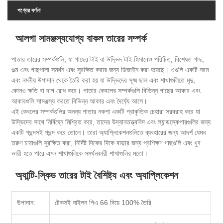
পণ্যের বর্ণনা
আলগা সামঞ্জস্যযোগ্য বাকল তারের সম্পর্ক
পাতার তারের সম্পর্কগুলি, যা গাছের টাই বা উদ্ভিদ টাই হিসাবেও পরিচিত, বিশেষত গাছ,
গুল্ম এবং গাছপালা সমর্থন এবং সুরক্ষিত করার জন্য ডিজাইন করা হয়েছে। এগুলি একটি নরম
এবং নমনীয় উপাদান থেকে তৈরি করা হয় যা উদ্ভিদের সূক্ষ্ম ছাল এবং শাখাগুলিতে মৃদু,
কোনও ক্ষতি বা দাগ রোধ করে। পাতার কেবলের সম্পর্কগুলি বিভিন্ন গাছের আকার এবং
আকারগুলি সামঞ্জস্য করতে বিভিন্ন আকার এবং দৈর্ঘ্যে আসে।
এই কেবলের সম্পর্কগুলির অনন্য পাতার নকশা একটি প্রাকৃতিক চেহারা সরবরাহ করে যা
উদ্ভিদের সাথে নির্বিঘ্নে মিশ্রিত করে, তাদের উদ্যানতত্ত্ববিদ এবং ল্যান্ডস্কেপারগুলির জন্য
একটি পছন্দসই পছন্দ করে তোলে। তারা অ্যাপ্লিকেশনগুলিতে ব্যবহারের জন্য আদর্শ যেমন
তরুণ চারাগুলি সুরক্ষিত করা, নির্দিষ্ট দিকের দিকে বাড়ার জন্য প্রশিক্ষণ গাছগুলি এবং খুব
ভারী হতে পারে এমন শাখাগুলিকে সমর্থনকারী শাখাগুলির মতো।
অ্যান্টি-স্কিড তারের টাই বৈশিষ্ট্য এবং অ্যাপ্লিকেশন
উপাদান:
টেকসই নাইলন পিএ 66 দিয়ে 100% তৈরি