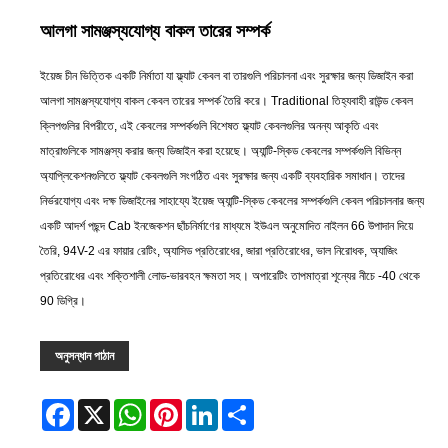
আলগা সামঞ্জস্যযোগ্য বাকল তারের সম্পর্ক
ইয়েজ চীন ভিত্তিক একটি নির্মাতা যা ফ্ল্যাট কেবল বা তারগুলি পরিচালনা এবং সুরক্ষার জন্য ডিজাইন করা
আলগা সামঞ্জস্যযোগ্য বাকল কেবল তারের সম্পর্ক তৈরি করে। Traditional তিহ্যবাহী রাউন্ড কেবল
ক্লিপগুলির বিপরীতে, এই কেবলের সম্পর্কগুলি বিশেষত ফ্ল্যাট কেবলগুলির অনন্য আকৃতি এবং
মাত্রাগুলিকে সামঞ্জস্য করার জন্য ডিজাইন করা হয়েছে। অ্যান্টি-স্কিড কেবলের সম্পর্কগুলি বিভিন্ন
অ্যাপ্লিকেশনগুলিতে ফ্ল্যাট কেবলগুলি সংগঠিত এবং সুরক্ষার জন্য একটি ব্যবহারিক সমাধান। তাদের
নির্ভরযোগ্য এবং দক্ষ ডিজাইনের সাহায্যে ইয়েজ অ্যান্টি-স্কিড কেবলের সম্পর্কগুলি কেবল পরিচালনার জন্য
একটি আদর্শ পছন্দ Cab ইনজেকশন ছাঁচনির্মাণের মাধ্যমে ইউএল অনুমোদিত নাইলন 66 উপাদান দিয়ে
তৈরি, 94V-2 এর ফায়ার রেটিং, অ্যাসিড প্রতিরোধের, জারা প্রতিরোধের, ভাল নিরোধক, অ্যাজিং
প্রতিরোধের এবং শক্তিশালী লোড-ভারবহন ক্ষমতা সহ। অপারেটিং তাপমাত্রা শূন্যের নীচে -40 থেকে
90 ডিগ্রি।
অনুসন্ধান পাঠান
Facebook
X
WhatsApp
Pinterest
LinkedIn
Share