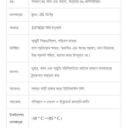
রঙ:
সাধারণ রঙ সাদা এবং কালো, অন্যান্য রঙ কাস্টমাইজড
তাপমাত্রা:
ঠান্ডা -35 ডিগ্রি
আকার:
10*900 মিমি ইত্যাদি
অ্যান্টি স্কিড/স্লিপ, পরিবেশ বান্ধব
বৈশিষ্ট্য:
তাপ প্রতিরোধ ক্ষমতা, অ্যাসিড এবং ক্ষয়ের প্রমাণ, ভাল নিরোধক,
উচ্চ প্রসার্য শক্তি, বয়সের জন্য উপযুক্ত নয়।
তুষার, কাদা এবং স্যান্ডি পরিস্থিতিতে আটকে থাকলে যানবাহনের
ফাংশন:
ট্র্যাকশনে সহায়তা করে
আবেদন:
সমস্ত গাড়ী চাকার জন্য ইউনিভার্সাল ফিট
প্যাকেজ:
পলিব্যাগ + লেবেল + স্ট্যান্ডার্ড রফতানি কার্টন
ইনস্টলেশন
-10 ° C ~+85 ° C।
তাপমাত্রা
: