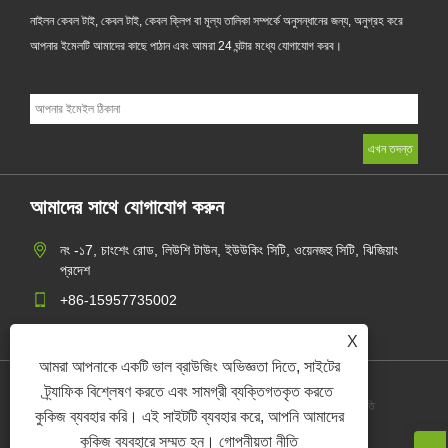
নাইলন কেবল টাই, কেবল টাই, কেবল ক্লিপ বা মূল্য তালিকা সম্পর্কে অনুসন্ধানের জন্য, অনুগ্রহ করে
আপনার ইমেলটি আমাদের কাছে পাঠান এবং আমরা 24 ঘন্টার মধ্যে যোগাযোগ করব।
আমাদের সাথে যোগাযোগ করুন
নং -১7, চাংশেং রোড, লিউশি টাউন, ইউউকিং সিটি, ওয়েনজহু সিটি, ঝিজিয়াং
প্রদেশ
+86-15957735002
gaohang@yagect.com
X
আমরা আপনাকে একটি ভাল ব্রাউজিং অভিজ্ঞতা দিতে, সাইটের
ট্র্যাফিক বিশ্লেষণ করতে এবং সামগ্রী ব্যক্তিগতকৃত করতে
Links
Sitemap
RSS
XML
গোপনীয়তা নীতি
কুকিজ ব্যবহার করি। এই সাইটটি ব্যবহার করে, আপনি আমাদের
কুকিজ ব্যবহারে সম্মত হন।
গোপনীয়তা নীতি