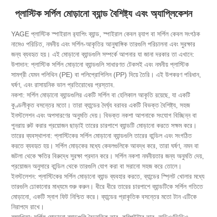
প্লাস্টিক সর্পিল মোড়ানো ব্যান্ড বৈশিষ্ট্য এবং অ্যাপ্লিকেশন
YAGE প্লাস্টিক স্পাইরাল র‌্যাপিং ব্যান্ড, স্পাইরাল কেবল র‌্যাপ বা সর্পিল কেবল সংগঠক
নামেও পরিচিত, নমনীয় এবং সর্পিল-আকৃতির আনুষাঙ্গিক তারগুলি পরিচালনা এবং সুরক্ষার
জন্য ব্যবহৃত হয়। এই মোড়ানো ব্যান্ডগুলি সম্পর্কে আপনার যা জানা দরকার তা এখানে:
উপাদান: প্লাস্টিক সর্পিল মোড়ানো ব্যান্ডগুলি সাধারণত টেকসই এবং নমনীয় প্লাস্টিক
সামগ্রী যেমন পলিথিন (PE) বা পলিপ্রোপিলিন (PP) দিয়ে তৈরি। এই উপকরণ পরিধান,
ঘর্ষণ, এবং রাসায়নিক ভাল প্রতিরোধের প্রস্তাব.
নকশা: সর্পিল মোড়ানো ব্যান্ডগুলির একটি সর্পিল বা হেলিকাল আকৃতি রয়েছে, যা একটি
কুণ্ডলীকৃত বসন্তের মতো। তারা ব্যান্ডের দৈর্ঘ্য বরাবর একটি বিভক্ত বৈশিষ্ট্য, সহজ
ইনস্টলেশন এবং অপসারণের অনুমতি দেয়। বিভক্ত নকশা আপনাকে সংযোগ বিচ্ছিন্ন বা
পুনরায় রুট করার প্রয়োজন ছাড়াই তারের চারপাশে ব্যান্ডটি মোড়ানো করতে সক্ষম করে।
তারের ব্যবস্থাপনা: প্লাস্টিকের সর্পিল মোড়ানো ব্যান্ডগুলি তারের বান্ডিল এবং সংগঠিত
করতে ব্যবহৃত হয়। সর্পিল মোড়কের মধ্যে কেবলগুলিকে আবদ্ধ করে, তারা ঘর্ষণ, নমন বা
জটলা থেকে ক্ষতির বিরুদ্ধে সুরক্ষা প্রদান করে। সর্পিল নকশা নমনীয়তার জন্য অনুমতি দেয়,
প্রয়োজন অনুসারে বান্ডিল থেকে তারগুলি যোগ করা বা সরানো সহজ করে তোলে।
ইনস্টলেশন: প্লাস্টিকের সর্পিল মোড়ানো ব্যান্ড ব্যবহার করতে, ব্যান্ডের স্প্লিট খোলার মধ্যে
তারগুলি ঢোকানোর মাধ্যমে শুরু করুন। ধীরে ধীরে তারের চারপাশে ব্যান্ডটিকে সর্পিল গতিতে
মোড়ানো, একটি স্নাগ ফিট নিশ্চিত করে। ব্যান্ডের প্রাকৃতিক বসন্তের মতো টান এটিকে
নিরাপদে রাখে।