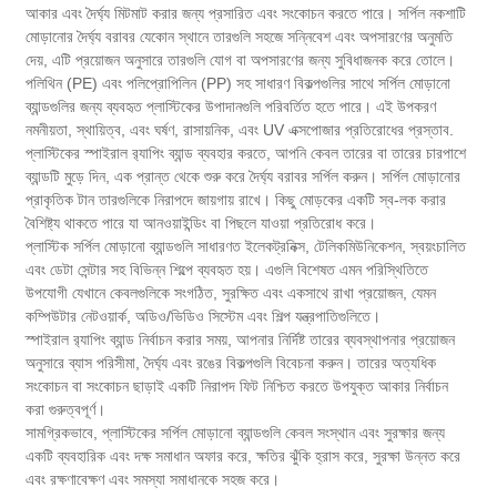
আকার এবং দৈর্ঘ্য মিটমাট করার জন্য প্রসারিত এবং সংকোচন করতে পারে। সর্পিল নকশাটি
মোড়ানোর দৈর্ঘ্য বরাবর যেকোন স্থানে তারগুলি সহজে সন্নিবেশ এবং অপসারণের অনুমতি
দেয়, এটি প্রয়োজন অনুসারে তারগুলি যোগ বা অপসারণের জন্য সুবিধাজনক করে তোলে।
পলিথিন (PE) এবং পলিপ্রোপিলিন (PP) সহ সাধারণ বিকল্পগুলির সাথে সর্পিল মোড়ানো
ব্যান্ডগুলির জন্য ব্যবহৃত প্লাস্টিকের উপাদানগুলি পরিবর্তিত হতে পারে। এই উপকরণ
নমনীয়তা, স্থায়িত্ব, এবং ঘর্ষণ, রাসায়নিক, এবং UV এক্সপোজার প্রতিরোধের প্রস্তাব.
প্লাস্টিকের স্পাইরাল র‌্যাপিং ব্যান্ড ব্যবহার করতে, আপনি কেবল তারের বা তারের চারপাশে
ব্যান্ডটি মুড়ে দিন, এক প্রান্ত থেকে শুরু করে দৈর্ঘ্য বরাবর সর্পিল করুন। সর্পিল মোড়ানোর
প্রাকৃতিক টান তারগুলিকে নিরাপদে জায়গায় রাখে। কিছু মোড়কের একটি স্ব-লক করার
বৈশিষ্ট্য থাকতে পারে যা আনওয়াইন্ডিং বা পিছলে যাওয়া প্রতিরোধ করে।
প্লাস্টিক সর্পিল মোড়ানো ব্যান্ডগুলি সাধারণত ইলেকট্রনিক্স, টেলিকমিউনিকেশন, স্বয়ংচালিত
এবং ডেটা সেন্টার সহ বিভিন্ন শিল্পে ব্যবহৃত হয়। এগুলি বিশেষত এমন পরিস্থিতিতে
উপযোগী যেখানে কেবলগুলিকে সংগঠিত, সুরক্ষিত এবং একসাথে রাখা প্রয়োজন, যেমন
কম্পিউটার নেটওয়ার্ক, অডিও/ভিডিও সিস্টেম এবং শিল্প যন্ত্রপাতিগুলিতে।
স্পাইরাল র‌্যাপিং ব্যান্ড নির্বাচন করার সময়, আপনার নির্দিষ্ট তারের ব্যবস্থাপনার প্রয়োজন
অনুসারে ব্যাস পরিসীমা, দৈর্ঘ্য এবং রঙের বিকল্পগুলি বিবেচনা করুন। তারের অত্যধিক
সংকোচন বা সংকোচন ছাড়াই একটি নিরাপদ ফিট নিশ্চিত করতে উপযুক্ত আকার নির্বাচন
করা গুরুত্বপূর্ণ।
সামগ্রিকভাবে, প্লাস্টিকের সর্পিল মোড়ানো ব্যান্ডগুলি কেবল সংস্থান এবং সুরক্ষার জন্য
একটি ব্যবহারিক এবং দক্ষ সমাধান অফার করে, ক্ষতির ঝুঁকি হ্রাস করে, সুরক্ষা উন্নত করে
এবং রক্ষণাবেক্ষণ এবং সমস্যা সমাধানকে সহজ করে।