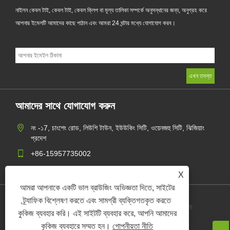
নাইলন কেবল টাই, কেবল টাই, কেবল ক্লিপ বা মূল্য তালিকা সম্পর্কে অনুসন্ধানের জন্য, অনুগ্রহ করে
আপনার ইমেলটি আমাদের কাছে পাঠান এবং আমরা 24 ঘন্টার মধ্যে যোগাযোগ করব।
আমাদের সাথে যোগাযোগ করুন
নং -১7, চাংশেং রোড, লিউশি টাউন, ইউউকিং সিটি, ওয়েনজহু সিটি, ঝিজিয়াং
প্রদেশ
+86-15957735002
gaohang@yagect.com
X
আমরা আপনাকে একটি ভাল ব্রাউজিং অভিজ্ঞতা দিতে, সাইটের
ট্র্যাফিক বিশ্লেষণ করতে এবং সামগ্রী ব্যক্তিগতকৃত করতে
Links
Sitemap
RSS
XML
গোপনীয়তা নীতি
কুকিজ ব্যবহার করি। এই সাইটটি ব্যবহার করে, আপনি আমাদের
কুকিজ ব্যবহারে সম্মত হন।
গোপনীয়তা নীতি