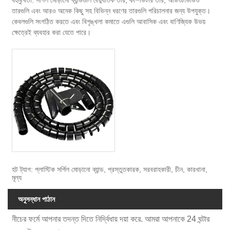
বহুমুখিতা: সর্পিল মোড়ানো ব্যান্ডগুলি বৈদ্যুতিক তার, কম্পিউটার তার, অডিও/ভিডিও
তারগুলি এবং আরও অনেক কিছু সহ বিভিন্ন ধরণের তারগুলি পরিচালনার জন্য উপযুক্ত।
কেবলগুলি সংগঠিত করতে এবং বিশৃঙ্খলা কমাতে এগুলি আবাসিক এবং বাণিজ্যিক উভয়
ক্ষেত্রেই ব্যবহার করা যেতে পারে।
হট ট্যাগ: প্লাস্টিক সর্পিল মোড়ানো ব্যান্ড, প্রস্তুতকারক, সরবরাহকারী, চীন, কারখানা,
মূল্য
অনুসন্ধান পাঠান
নীচের ফর্মে আপনার তদন্ত দিতে নির্দ্বিধায় দয়া করে. আমরা আপনাকে 24 ঘন্টার